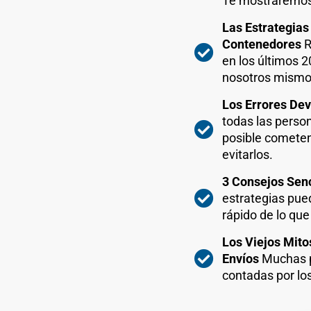
Te mostraremos 
Las Estrategia
Contenedores
R
en los últimos 
nosotros mismos
Los Errores De
todas las perso
posible cometen
evitarlos.
3 Consejos Sen
estrategias pue
rápido de lo que
Los Viejos Mit
Envíos
Muchas p
contadas por lo