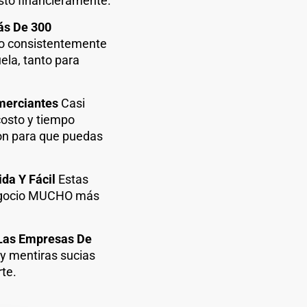
sto financieramente.
ás De 300
ado consistentemente
ela, tanto para
omerciantes
Casi
costo y tiempo
on para que puedas
da Y Fácil
Estas
 negocio MUCHO más
 Las Empresas De
y mentiras sucias
te.