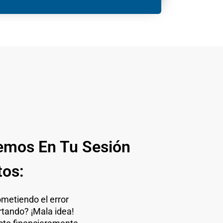
emos En Tu Sesión
tos:
metiendo el error
rtando? ¡Mala idea!