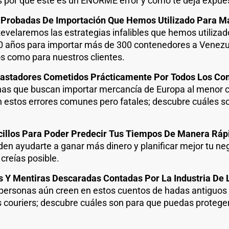
por qué este es un ENORME error y cómo te deja expue
s Probadas De Importación Que Hemos Utilizado Para M
evelaremos las estrategias infalibles que hemos utiliz
20 años para importar más de 300 contenedores a Venezu
 como para nuestros clientes.
vastadores Cometidos Prácticamente Por Todos Los C
nas que buscan importar mercancía de Europa al menor 
 estos errores comunes pero fatales; descubre cuáles s
cillos Para Poder Predecir Tus Tiempos De Manera Rápi
den ayudarte a ganar más dinero y planificar mejor tu
 creías posible.
os Y Mentiras Descaradas Contadas Por La Industria De
ersonas aún creen en estos cuentos de hadas antiguos 
s couriers; descubre cuáles son para que puedas proteger