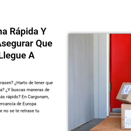
ma Rápida Y
Asegurar Que
Llegue A
rasen? ¿Harto de tener que
ía? ¿Y buscas maneras de
más rápido? En Cargonam,
ercancía de Europa
 no se te retrase tu