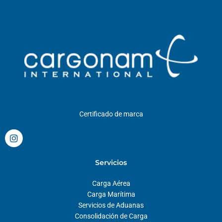
Certificado de marca
I
n
s
t
Servicios
a
g
Carga Aérea
r
a
Carga Marítima
m
Servicios de Aduanas
Consolidación de Carga