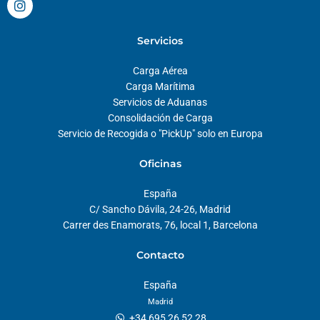
n
s
t
Servicios
a
g
Carga Aérea
r
a
Carga Marítima
m
Servicios de Aduanas
Consolidación de Carga
Servicio de Recogida o "PickUp" solo en Europa
Oficinas
España
C/ Sancho Dávila, 24-26, Madrid
Carrer des Enamorats, 76, local 1, Barcelona
Contacto
España
Madrid
+34 695 26 52 28