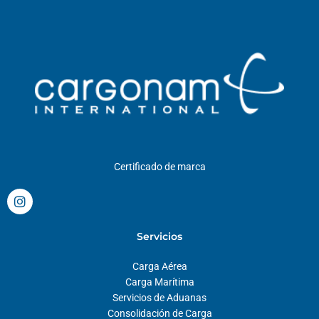
Certificado de marca
I
n
s
t
Servicios
a
g
Carga Aérea
r
a
Carga Marítima
m
Servicios de Aduanas
Consolidación de Carga