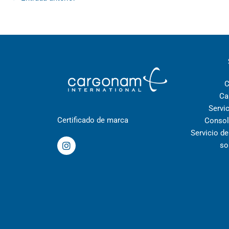
C
Ca
Servi
Certificado de marca
Consol
Servicio d
I
so
n
s
t
a
g
r
a
m